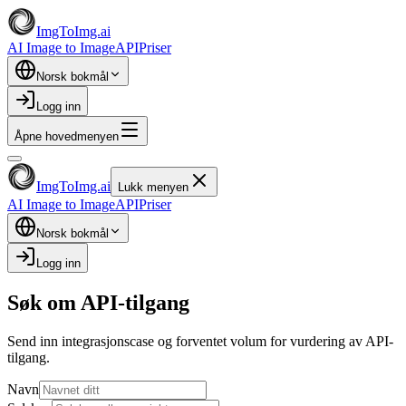
ImgToImg.ai
AI Image to Image
API
Priser
Norsk bokmål
Logg inn
Åpne hovedmenyen
ImgToImg.ai
Lukk menyen
AI Image to Image
API
Priser
Norsk bokmål
Logg inn
Søk om API-tilgang
Send inn integrasjonscase og forventet volum for vurdering av API-
tilgang.
Navn