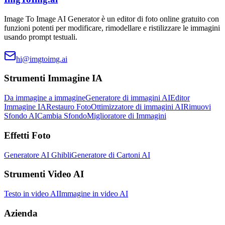
Image To Image AI Generator è un editor di foto online gratuito con
funzioni potenti per modificare, rimodellare e ristilizzare le immagini
usando prompt testuali.
hi@imgtoimg.ai
Strumenti Immagine IA
Da immagine a immagine
Generatore di immagini AI
Editor
Immagine IA
Restauro Foto
Ottimizzatore di immagini AI
Rimuovi
Sfondo AI
Cambia Sfondo
Miglioratore di Immagini
Effetti Foto
Generatore AI Ghibli
Generatore di Cartoni AI
Strumenti Video AI
Testo in video AI
Immagine in video AI
Azienda