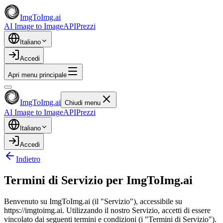
ImgToImg.ai
AI Image to Image
API
Prezzi
Italiano
Accedi
Apri menu principale
ImgToImg.ai
Chiudi menu
AI Image to Image
API
Prezzi
Italiano
Accedi
Indietro
Termini di Servizio per ImgToImg.ai
Benvenuto su ImgToImg.ai (il "Servizio"), accessibile su
https://imgtoimg.ai. Utilizzando il nostro Servizio, accetti di essere
vincolato dai seguenti termini e condizioni (i "Termini di Servizio").