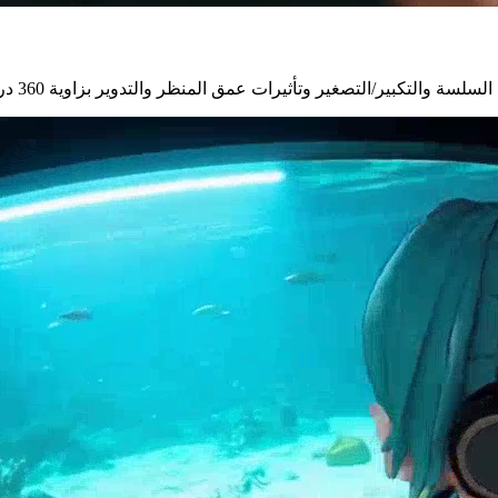
ت عمق المنظر والتدوير بزاوية 360 درجة للمتاجر عبر الإنترنت والإعلانات والحملات التسويقية