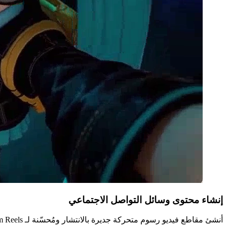
إنشاء محتوى وسائل التواصل الاجتماعي
أنشئ مقاطع فيديو رسوم متحركة جديرة بالانتشار ومُحسّنة لـ Instagram Reels ومحتوى TikTok وYouTube Shorts وFacebook Stories باستخدام رسومات متحركة جذابة وسرد قصصي مرئي